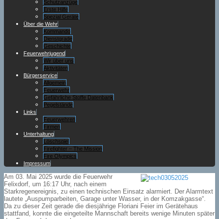
Schutzanzüge
Erste Hilfe
Spezial Geräte
Über die Wehr
Kommando
Dienstgrade
Geschichte
Feuerwehrjugend
Wir über uns
Aktivitäten
Bürgerservice
Allgemein
Feuerwehr
Gefährliche Stoffe Datenbank
Pegelstände
Links
Feuerwehren
Firmen
Unterhaltung
Löschspiel
Firefighter – The Mission
Fire Olympics
Impressum
Am 03. Mai 2025 wurde die Feuerwehr
Felixdorf, um 16:17 Uhr, nach einem
Starkregenereignis, zu einen technischen Einsatz alarmiert. Der Alarmtext
lautete „Auspumparbeiten, Garage unter Wasser, in der Komzakgasse“.
Da zu dieser Zeit gerade die diesjährige Floriani Feier im Gerätehaus
stattfand, konnte die eingeteilte Mannschaft bereits wenige Minuten später