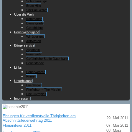
Schutzanzüge
Erste Hilfe
Spezial Geräte
Über die Wehr
Kommando
Dienstgrade
Geschichte
Feuerwehrjugend
Wir über uns
Aktivitäten
Bürgerservice
Allgemein
Feuerwehr
Gefährliche Stoffe Datenbank
Pegelstände
Links
Feuerwehren
Firmen
Unterhaltung
Löschspiel
Firefighter – The Mission
Fire Olympics
Impressum
Ehrungen für verdienstvolle Tätigkeiten am
29. Mai 2011
Abschnittsfeuerwehrtag 2011
Florianifeier 2011
07. Mai 2011
08. März