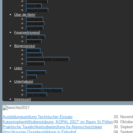
Schutzanzüge
Erste Hilfe
Spezial Geräte
Über die Wehr
Kommando
Dienstgrade
Geschichte
Feuerwehrjugend
Wir über uns
Aktivitäten
Bürgerservice
Allgemein
Feuerwehr
Gefährliche Stoffe Datenbank
Pegelstände
Links
Feuerwehren
Firmen
Unterhaltung
Löschspiel
Firefighter – The Mission
Fire Olympics
Impressum
Ausbildungsprüfung Technischer Einsatz
20. Novem
Katastrophenhilfsdienstübung „KOPAL 2017“ im Raum St.Pölten
09. Oktobe
Praktische Tauglichkeitsüberprüfung für Atemschutzträger
30. Septem
Abschlusstag Grundausbildung in Felixdorf
04. Septem