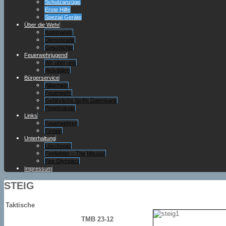
Schutzanzüge
Erste Hilfe
Spezial Geräte
Über die Wehr
Kommando
Dienstgrade
Geschichte
Feuerwehrjugend
Wir über uns
Aktivitäten
Bürgerservice
Allgemein
Feuerwehr
Gefährliche Stoffe Datenbank
Pegelstände
Links
Feuerwehren
Firmen
Unterhaltung
Löschspiel
Firefighter – The Mission
Fire Olympics
Impressum
STEIG
Taktische
TMB 23-12