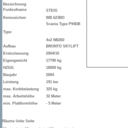
Bezeichnung
Funkrufname
STEIG
Kennzeichen
WB 623BO
Scania Type P94DB
Type
4x2 NB260
Aufbau
BRONTO SKYLIFT
Erstzulassung
2004/10
Eigengewicht
17790 kg
HZGG
18000 kg
Baujahr
2004
Leistung
191 kw
max.
Korbbelastung
325 kg
max. Arbeitshöhe
32 Meter
min. Plattformhöhe
- 5 Meter
Räume linke Seite