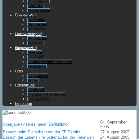
Schutzanzüge
Erste Hilfe
Spezial Geräte
Über die Wehr
Kommando
Dienstgrade
Geschichte
Feuerwehrjugend
Wir über uns
Aktivitäten
Bürgerservice
Allgemein
Feuerwehr
Gefährliche Stoffe Datenbank
Pegelstände
Links
Feuerwehren
Firmen
Unterhaltung
Löschspiel
Firefighter – The Mission
Fire Olympics
Impressum
04. September
Übergabe unseres neuen Defibrillator
2005
Besuch beim Sicherheitstag der FF Pernitz
27. August 2005
Besuch der Lebenshilfe Sollenau bei der Feuerwehr
24. August 2005