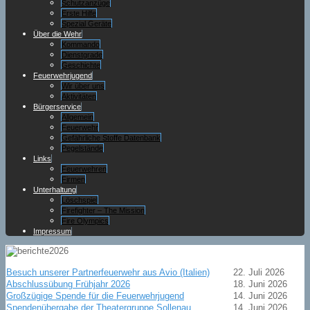
Schutzanzüge
Erste Hilfe
Spezial Geräte
Über die Wehr
Kommando
Dienstgrade
Geschichte
Feuerwehrjugend
Wir über uns
Aktivitäten
Bürgerservice
Allgemein
Feuerwehr
Gefährliche Stoffe Datenbank
Pegelstände
Links
Feuerwehren
Firmen
Unterhaltung
Löschspiel
Firefighter – The Mission
Fire Olympics
Impressum
Besuch unserer Partnerfeuerwehr aus Avio (Italien)
22. Juli 2026
Abschlussübung Frühjahr 2026
18. Juni 2026
Großzügige Spende für die Feuerwehrjugend
14. Juni 2026
Spendenübergabe der Theatergruppe Sollenau
14. Juni 2026