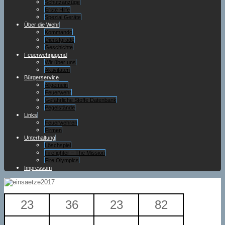
Schutzanzüge
Erste Hilfe
Spezial Geräte
Über die Wehr
Kommando
Dienstgrade
Geschichte
Feuerwehrjugend
Wir über uns
Aktivitäten
Bürgerservice
Allgemein
Feuerwehr
Gefährliche Stoffe Datenbank
Pegelstände
Links
Feuerwehren
Firmen
Unterhaltung
Löschspiel
Firefighter – The Mission
Fire Olympics
Impressum
23
36
23
82