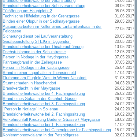
Brandsicherheitswache bei Veranstaltung
14.06.2017
Brandsicherheitswache bei Schulveranstaltung
08.06.2017
Türöffnung am Hauptplatz 2
05.06.2017
Technische Hilfeleistung in der Grenzgasse
01.06.2017
Binden einer Ölspur in der Sedlmayergasse
29.05.2017
Auspumparbeiten im Keller eines Einfamilienhaus in der
22.05.2017
Feldgasse
Sicherungsdienst bei Laufveranstaltung
20.05.2017
Gerätebeistellung STEIG in Eggendorf
20.05.2017
Brandsicherheitswache bei Theateraufführung
13.05.2017
Dachstuhlbrand in der Schulstrasse
12.05.2017
Person in Notlage in der Haydngasse
07.05.2017
Fahrzeugbrand in der Zellergasse
07.05.2017
Person in Notlage in der Kaplangasse
25.04.2017
Brand in einer Lagerhalle in Theresienfeld
17.04.2017
Flurbrand am Flugfeld West in Wiener Neustadt
31.03.2017
Sturmschaden in Haschendorf
04.03.2017
Brandverdacht in der Mayrgasse
26.02.2017
Brandsicherheitswache bei 4. Fachingssitzung
26.02.2017
Brand eines Sofas in der Kirchhoff Gasse
26.02.2017
Brandsicherheitswache bei 3. Fachingssitzung
24.02.2017
"Person in Notlage" in Sollenau
24.02.2017
Brandsicherheitswache bei 2. Fachingssitzung
19.02.2017
Verkehrsunfall Kreuzung Badener Strasse / Mayrgasse
18.02.2017
Brandsicherheitswache bei 1. Fachingssitzung
17.02.2017
Brandsicherheitswache bei Generalprobe für Fachingssitzung
15.02.2017
Kohlemmonoxydalarm in der Petzoldgasse
02.02.2017