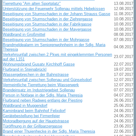
Tierrettung "Am alten Sportplatz"
13.08.2017
Unterstützung der Feuerwehr Sollenau mittels Hebekissen
12.08.2017
Beseitigung von Sturmschaden in der Johann Strauss Gasse
11.08.2017
Beseitigung von Sturmschaden in der Ziehrergasse
10.08.2017
Beseitigung von Sturmschaden in der Fabrikgasse
10.08.2017
Beseitigung von Sturmschaden in der Mayergasse
10.08.2017
Waldbrand in Großmittel
08.08.2017
Beseitigung von Sturmschaden in der Mohrgasse
07.08.2017
Brandmeldealarm im Seniorenwohnheim in der Sdlg. Maria
04.08.2017
Theresia
Verkehrsunfall zwischen 2 Pkws mit eingeklemmten Personen
23.07.2017
auf der L151
Wohnungsbrand Gusatv Kirchhoff Gasse
22.07.2017
Flurbrand in Steinabrückl
19.07.2017
Wassergebrechen in der Bahnstrasse
17.07.2017
Verkehrsunfall zwischen Sollenau und Günselsdorf
12.07.2017
Vermeintliche Tierrettung beim Wasserwerk
12.07.2017
Brandeinsatz im Industriegebiet Sollenau
07.07.2017
Person in Notlage in der Sdlg. Maria Theresia
04.07.2017
Flurbrand neben Radweg entlang der Piesting
26.06.2017
Waldbrand in Muggendorf
25.06.2017
Kaminbrand beim Bahnhof Felixdorf
24.06.2017
Gerätebestellung bei Firmenfeier
24.06.2017
Motoradbergung auf der Hauptstrasse
24.06.2017
Türöffnung in der Grillparzergasse
23.06.2017
Brand einer Thujenhecke in der Sdlg. Maria Theresia
22.06.2017