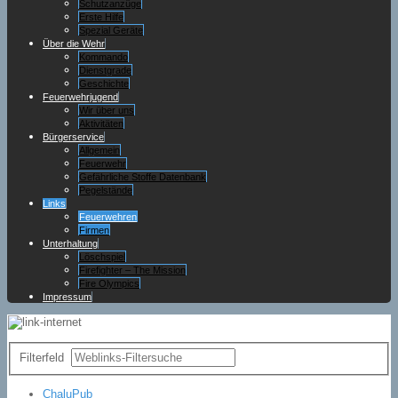
Schutzanzüge
Erste Hilfe
Spezial Geräte
Über die Wehr
Kommando
Dienstgrade
Geschichte
Feuerwehrjugend
Wir über uns
Aktivitäten
Bürgerservice
Allgemein
Feuerwehr
Gefährliche Stoffe Datenbank
Pegelstände
Links
Feuerwehren
Firmen
Unterhaltung
Löschspiel
Firefighter – The Mission
Fire Olympics
Impressum
Filterfeld
ChaluPub