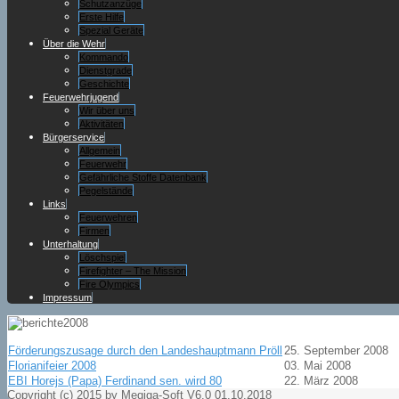
Schutzanzüge
Erste Hilfe
Spezial Geräte
Über die Wehr
Kommando
Dienstgrade
Geschichte
Feuerwehrjugend
Wir über uns
Aktivitäten
Bürgerservice
Allgemein
Feuerwehr
Gefährliche Stoffe Datenbank
Pegelstände
Links
Feuerwehren
Firmen
Unterhaltung
Löschspiel
Firefighter – The Mission
Fire Olympics
Impressum
Förderungszusage durch den Landeshauptmann Pröll
25. September 2008
Florianifeier 2008
03. Mai 2008
EBI Horejs (Papa) Ferdinand sen. wird 80
22. März 2008
Copyright (c) 2015 by Megiga-Soft V6.0 01.10.2018