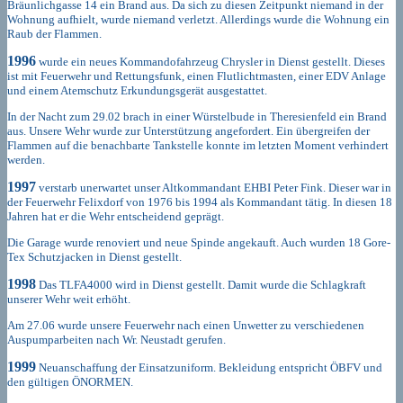
Bräunlichgasse 14 ein Brand aus. Da sich zu diesen Zeitpunkt niemand in der
Wohnung aufhielt, wurde niemand verletzt. Allerdings wurde die Wohnung ein
Raub der Flammen.
1996
wurde ein neues Kommandofahrzeug Chrysler in Dienst gestellt. Dieses
ist mit Feuerwehr und Rettungsfunk, einen Flutlichtmasten, einer EDV Anlage
und einem Atemschutz Erkundungsgerät ausgestattet.
In der Nacht zum 29.02 brach in einer Würstelbude in Theresienfeld ein Brand
aus. Unsere Wehr wurde zur Unterstützung angefordert. Ein übergreifen der
Flammen auf die benachbarte Tankstelle konnte im letzten Moment verhindert
werden.
1997
verstarb unerwartet unser Altkommandant EHBI Peter Fink. Dieser war in
der Feuerwehr Felixdorf von 1976 bis 1994 als Kommandant tätig. In diesen 18
Jahren hat er die Wehr entscheidend geprägt.
Die Garage wurde renoviert und neue Spinde angekauft. Auch wurden 18 Gore-
Tex Schutzjacken in Dienst gestellt.
1998
Das TLFA4000 wird in Dienst gestellt. Damit wurde die Schlagkraft
unserer Wehr weit erhöht.
Am 27.06 wurde unsere Feuerwehr nach einen Unwetter zu verschiedenen
Auspumparbeiten nach Wr. Neustadt gerufen.
1999
Neuanschaffung der Einsatzuniform. Bekleidung entspricht ÖBFV und
den gültigen ÖNORMEN.