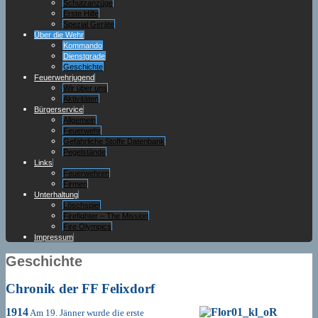
Schutzanzüge
Erste Hilfe
Spezial Geräte
Über die Wehr
Kommando
Dienstgrade
Geschichte
Feuerwehrjugend
Wir über uns
Aktivitäten
Bürgerservice
Allgemein
Feuerwehr
Gefährliche Stoffe Datenbank
Pegelstände
Links
Feuerwehren
Firmen
Unterhaltung
Löschspiel
Firefighter – The Mission
Fire Olympics
Impressum
Geschichte
Chronik der FF Felixdorf
1914
Am 19. Jänner wurde die erste