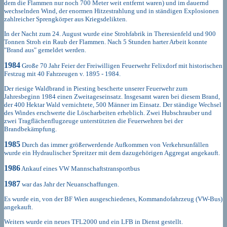
dem die Flammen nur noch 700 Meter weit entfernt waren) und im dauernd
wechselnden Wind, der enormen Hitzestrahlung und in ständigen Explosionen
zahlreicher Sprengkörper aus Kriegsdelikten.
In der Nacht zum 24. August wurde eine Strohfabrik in Theresienfeld und 900
Tonnen Stroh ein Raub der Flammen. Nach 5 Stunden harter Arbeit konnte
"Brand aus" gemeldet werden.
1984
Große 70 Jahr Feier der Freiwilligen Feuerwehr Felixdorf mit historischen
Festzug mit 40 Fahrzeugen v. 1895 - 1984.
Der riesige Waldbrand in Piesting bescherte unserer Feuerwehr zum
Jahresbeginn 1984 einen Zweitageseinsatz. Insgesamt waren bei diesem Brand,
der 400 Hektar Wald vernichtete, 500 Männer im Einsatz. Der ständige Wechsel
des Windes erschwerte die Löscharbeiten erheblich. Zwei Hubschrauber und
zwei Tragflächenflugzeuge unterstützten die Feuerwehren bei der
Brandbekämpfung.
1985
Durch das immer größerwerdende Aufkommen von Verkehrsunfällen
wurde ein Hydraulischer Spreitzer mit dem dazugehörigen Aggregat angekauft.
1986
Ankauf eines VW Mannschaftstransportbus
1987
war das Jahr der Neuanschaffungen.
Es wurde ein, von der BF Wien ausgeschiedenes, Kommandofahrzeug (VW-Bus)
angekauft.
Weiters wurde ein neues TFL2000 und ein LFB in Dienst gestellt.