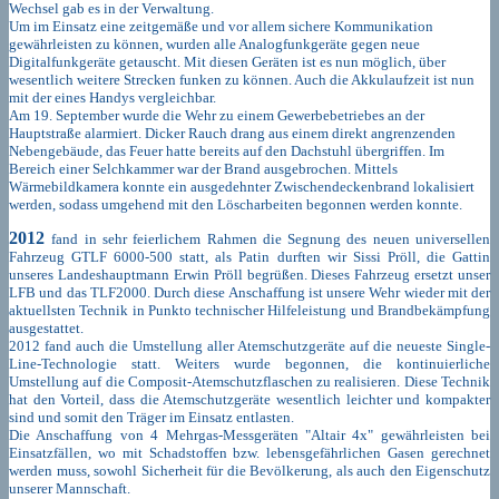
Wechsel gab es in der Verwaltung.
Um im Einsatz eine zeitgemäße und vor allem sichere Kommunikation
gewährleisten zu können, wurden alle Analogfunkgeräte gegen neue
Digitalfunkgeräte getauscht. Mit diesen Geräten ist es nun möglich, über
wesentlich weitere Strecken funken zu können. Auch die Akkulaufzeit ist nun
mit der eines Handys vergleichbar.
Am 19. September wurde die Wehr zu einem Gewerbebetriebes an der
Hauptstraße alarmiert. Dicker Rauch drang aus einem direkt angrenzenden
Nebengebäude, das Feuer hatte bereits auf den Dachstuhl übergriffen. Im
Bereich einer Selchkammer war der Brand ausgebrochen. Mittels
Wärmebildkamera konnte ein ausgedehnter Zwischendeckenbrand lokalisiert
werden, sodass umgehend mit den Löscharbeiten begonnen werden konnte.
2012
fand in sehr feierlichem Rahmen die Segnung des neuen universellen
Fahrzeug GTLF 6000-500 statt, als Patin durften wir Sissi Pröll, die Gattin
unseres Landeshauptmann Erwin Pröll begrüßen. Dieses Fahrzeug ersetzt unser
LFB und das TLF2000. Durch diese Anschaffung ist unsere Wehr wieder mit der
aktuellsten Technik in Punkto technischer Hilfeleistung und Brandbekämpfung
ausgestattet.
2012 fand auch die Umstellung aller Atemschutzgeräte auf die neueste Single-
Line-Technologie statt. Weiters wurde begonnen, die kontinuierliche
Umstellung auf die Composit-Atemschutzflaschen zu realisieren. Diese Technik
hat den Vorteil, dass die Atemschutzgeräte wesentlich leichter und kompakter
sind und somit den Träger im Einsatz entlasten.
Die Anschaffung von 4 Mehrgas-Messgeräten "Altair 4x" gewährleisten bei
Einsatzfällen, wo mit Schadstoffen bzw. lebensgefährlichen Gasen gerechnet
werden muss, sowohl Sicherheit für die Bevölkerung, als auch den Eigenschutz
unserer Mannschaft.