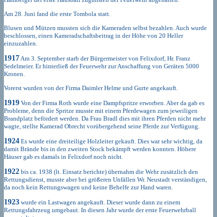
Am 28. Juni fand die erste Tombola statt.
Blusen und Mützen mussten sich die Kameraden selbst bezahlen. Auch wurde
beschlossen, einen Kameradschaftsbeitrag in der Höhe von 20 Heller
einzuzahlen.
1917
Am 3. September starb der Bürgermeister von Felixdorf, Hr. Franz
Sedelmeier. Er hinterließ der Feuerwehr zur Anschaffung von Geräten 5000
Kronen.
Vorerst wurden von der Firma Daimler Helme und Gurte angekauft.
1919
Von der Firma Roth wurde eine Dampfspritze erworben. Aber da gab es
Probleme, denn die Spritze musste mit einem Pferdewagen zum jeweiligen
Brandplatz befördert werden. Da Frau Bradl dies mit ihren Pferden nicht mehr
wagte, stellte Kamerad Obrecht vorübergehend seine Pferde zur Verfügung.
1924
Es wurde eine dreiteilige Holzleiter gekauft. Dies war sehr wichtig, da
damit Brände bis in den zweiten Stock bekämpft werden konnten. Höhere
Häuser gab es damals in Felixdorf noch nicht.
1922
bis ca. 1938 (lt. Einsatz berichte) übernahm die Wehr zusätzlich den
Rettungsdienst, musste aber bei größeren Unfällen Wr. Neustadt verständigen,
da noch kein Rettungswagen und keine Behelfe zur Hand waren.
1923
wurde ein Lastwagen angekauft. Dieser wurde dann zu einem
Rettungsfahrzeug umgebaut. In diesen Jahr wurde der erste Feuerwehrball