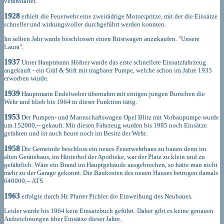
veranstaltet.
1928
erhielt die Feuerwehr eine zweirädrige Motorspritze, mit der die Einsätze
schneller und wirkungsvoller durchgeführt werden konnten.
Im selben Jahr wurde beschlossen einen Rüstwagen anzukaufen. "Unsere
Laura".
1937
Unter Hauptmann Höfner wurde das erste schnellere Einsatzfahrzeug
angekauft - ein Gräf & Stift mit tragbarer Pumpe, welche schon im Jahre 1933
erworben wurde.
1939
Hauptmann Endelweber übernahm mit einigen jungen Burschen die
Wehr und blieb bis 1964 in dieser Funktion tätig.
1953
Der Pumpen- und Mannschaftswagen Opel Blitz mit Vorbaupumpe wurde
um 152000,-- gekauft. Mit diesen Fahrzeug wurden bis 1985 noch Einsätze
gefahren und ist auch heute noch im Besitz der Wehr.
1958
Die Gemeinde beschloss ein neues Feuerwehrhaus zu bauen denn im
alten Gerätehaus, im Hinterhof der Apotheke, war der Platz zu klein und zu
gefährlich. Wäre ein Brand im Hauptgebäude ausgebrochen, so hätte man nicht
mehr zu der Garage gekonnt. Die Baukosten des neuen Hauses betrugen damals
640000,-- ATS
1963
erfolgte durch Hr. Pfarrer Pichler die Einweihung des Neubaues.
Leider wurde bis 1964 kein Einsatzbuch geführt. Daher gibt es keine genauen
Aufzeichnungen über Einsätze dieser Jahre.