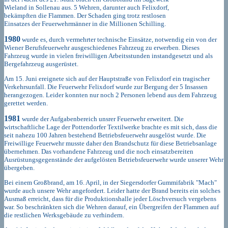
Wieland in Sollenau aus. 5 Wehren, darunter auch Felixdorf,
bekämpften die Flammen. Der Schaden ging trotz restlosen
Einsatzes der Feuerwehrmänner in die Millionen Schilling.
1980
wurde es, durch vermehrter technische Einsätze, notwendig ein von der
Wiener Berufsfeuerwehr ausgeschiedenes Fahrzeug zu erwerben. Dieses
Fahrzeug wurde in vielen freiwilligen Arbeitsstunden instandgesetzt und als
Bergefahrzeug ausgerüstet.
Am 15. Juni ereignete sich auf der Hauptstraße von Felixdorf ein tragischer
Verkehrsunfall. Die Feuerwehr Felixdorf wurde zur Bergung der 5 Insassen
herangezogen. Leider konnten nur noch 2 Personen lebend aus dem Fahrzeug
gerettet werden.
1981
wurde der Aufgabenbereich unsrer Feuerwehr erweitert. Die
wirtschaftliche Lage der Pottendorfer Textilwerke brachte es mit sich, dass die
seit nahezu 100 Jahren bestehend Betriebsfeuerwehr ausgelöst wurde. Die
Freiwillige Feuerwehr musste daher den Brandschutz für diese Betriebsanlage
übernehmen. Das vorhandene Fahrzeug und die noch einsatzbereiten
Ausrüstungsgegenstände der aufgelösten Betriebsfeuerwehr wurde unserer Wehr
übergeben.
Bei einem Großbrand, am 16. April, in der Siegersdorfer Gummifabrik "Mach"
wurde auch unsere Wehr angefordert. Leider hatte der Brand bereits ein solches
Ausmaß erreicht, dass für die Produktionshalle jeder Löschversuch vergebens
war. So beschränkten sich die Wehren darauf, ein Übergreifen der Flammen auf
die restlichen Werksgebäude zu verhindern.