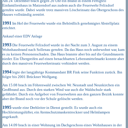
Am 24. Dezember brach gegen 20 Uhr ein Brand in einem Fertigteil
Einfamilienhaus in Matzendorf aus zudem auch die Feuerwehr Felixdorf
gerufen wurde. Dabei wurde trotz massiven Löscheinsatz das Obergeschoss des
Hauses vollständig zerstört.
1991
Im Hof der Feuerwehr wurde ein Behördlich genehmigter Abstellplatz
errichtet.
Ankauf einer EDV Anlage
1993
Die Feuerwehr Felixdorf wurde in der Nacht zum 3. August zu einem
Wohnhausbrand nach Sollenau gerufen. Da das Haus noch unbewohnt war, kam
es zu keinen Personenschaden. Das Haus brannte aber bis auf die Grundmauern
nieder. Ein Übergreifen auf einen benachbarten Lebensmittelmarkt konnte aber
durch den massiven Feuerwehreinsatz verhindert werden.
1994
legte der langjährige Kommandant BR Fink seine Funktion zurück. Ihn
folgte bis 2001 Brückner Wolfgang.
Am 15.08 brach im Föhrenwald zwischen Wr. Neustadt und Neunkirchen ein
Großbrand aus. Durch den starken Wind war auch die Waldschule stark
gefährdet. Durch ein Aufgebot von Feuerwehren aus den ganzen Bezirk konnte
aber der Brand noch vor der Schule gelöscht werden.
1995
wurde eine Drehleiter in Dienst gestellt. Es wurde auch ein
Hochleistungslüfter, ein Atemschutzmaskentrockner und Helmlampen
angekauft.
Am 14.09 brach in einer Wohnung im Dachgeschoss eines Wohnhauses in der