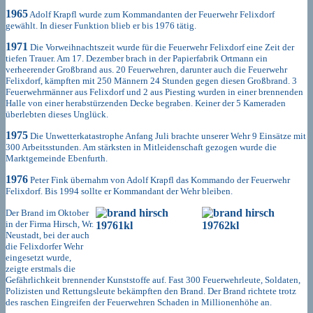
1965
Adolf Krapfl wurde zum Kommandanten der Feuerwehr Felixdorf
gewählt. In dieser Funktion blieb er bis 1976 tätig.
1971
Die Vorweihnachtszeit wurde für die Feuerwehr Felixdorf eine Zeit der
tiefen Trauer. Am 17. Dezember brach in der Papierfabrik Ortmann ein
verheerender Großbrand aus. 20 Feuerwehren, darunter auch die Feuerwehr
Felixdorf, kämpften mit 250 Männern 24 Stunden gegen diesen Großbrand. 3
Feuerwehrmänner aus Felixdorf und 2 aus Piesting wurden in einer brennenden
Halle von einer herabstürzenden Decke begraben. Keiner der 5 Kameraden
überlebten dieses Unglück.
1975
Die Unwetterkatastrophe Anfang Juli brachte unserer Wehr 9 Einsätze mit
300 Arbeitsstunden. Am stärksten in Mitleidenschaft gezogen wurde die
Marktgemeinde Ebenfurth.
1976
Peter Fink übernahm von Adolf Krapfl das Kommando der Feuerwehr
Felixdorf. Bis 1994 sollte er Kommandant der Wehr bleiben.
Der Brand im Oktober
in der Firma Hirsch, Wr.
Neustadt, bei der auch
die Felixdorfer Wehr
eingesetzt wurde,
zeigte erstmals die
Gefährlichkeit brennender Kunststoffe auf. Fast 300 Feuerwehrleute, Soldaten,
Polizisten und Rettungsleute bekämpften den Brand. Der Brand richtete trotz
des raschen Eingreifen der Feuerwehren Schaden in Millionenhöhe
an.