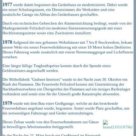
1977
wurde damit begonnen das Gerätehaus zu modernisieren. Dabei wurde
ein neuer Schulungsraum, ein Dienstzimmer, die Werkstätte und eine
zusätzliche Garage im Altbau des Gerätehauses geschaffen.
Durch ein technisches Gebrechen der Alarmeinrichtung bedingt, wurde von der
Marktgemeinde Felixdorf ein modernes Sirenensteuerungsgerät mit einer
Hochleistungssirene sowie eine Zweitsirene installiert.
1978
Aufgrund der neu gebauten Wohnhäuser mit 7 bis 8 Stockwerken, bekam
unsere Wehr ein neues Feuerwehrfahrzeug mit einer 18 Meter hohen Drehleiter.
Dieses Fahrzeug wurde zusätzlich mit einem Notstromaggregat und Lichtflutern
versehen.
Eine längst fällige Tragkraftspritze konnte durch die Spende eines
Geldinstitutes angeschafft werden.
Die Möbelfabrik "Grabner Interiors" wurde in der Nacht zum 30. Oktober ein
Raub der Flammen. Die Feuerwehr Felixdorf konnte mit Unterstützung der
Nachbarfeuerwehren ein Übergreifen der Flammen auf ein riesiges Reifenlager
verhindern und somit eine für die Umwelt große Katastrophe abwenden.
1979
wurde mit dem Bau einer Großgarage, welche an das bestehende
Feuerwehrhaus angebaut wurde, begonnen. Somit wurde Platz geschaffen, um
die notwendigen Fahrzeuge und Geräte unterzubringen.
Dieser Zubau wurde von den Feuerwehrmännern zur Gänze
in freiwilligen Arbeitsstunden fertiggestellt.
In der Nacht des 21. März brach ein Großbrand im Sägewerk