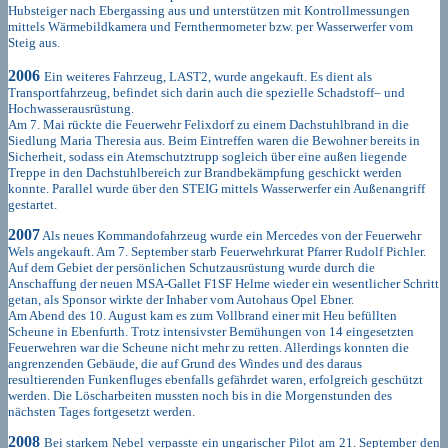
Hubsteiger nach Ebergassing aus und unterstützen mit Kontrollmessungen
mittels Wärmebildkamera und Fernthermometer bzw. per Wasserwerfer vom
Steig aus.
2006
Ein weiteres Fahrzeug, LAST2, wurde angekauft. Es dient als
Transportfahrzeug, befindet sich darin auch die spezielle Schadstoff– und
Hochwasserausrüstung.
Am 7. Mai rückte die Feuerwehr Felixdorf zu einem Dachstuhlbrand in die
Siedlung Maria Theresia aus. Beim Eintreffen waren die Bewohner bereits in
Sicherheit, sodass ein Atemschutztrupp sogleich über eine außen liegende
Treppe in den Dachstuhlbereich zur Brandbekämpfung geschickt werden
konnte. Parallel wurde über den STEIG mittels Wasserwerfer ein Außenangriff
gestartet.
2007
Als neues Kommandofahrzeug wurde ein Mercedes von der Feuerwehr
Wels angekauft. Am 7. September starb Feuerwehrkurat Pfarrer Rudolf Pichler.
Auf dem Gebiet der persönlichen Schutzausrüstung wurde durch die
Anschaffung der neuen MSA-Gallet F1SF Helme wieder ein wesentlicher Schritt
getan, als Sponsor wirkte der Inhaber vom Autohaus Opel Ebner.
Am Abend des 10. August kam es zum Vollbrand einer mit Heu befüllten
Scheune in Ebenfurth. Trotz intensivster Bemühungen von 14 eingesetzten
Feuerwehren war die Scheune nicht mehr zu retten. Allerdings konnten die
angrenzenden Gebäude, die auf Grund des Windes und des daraus
resultierenden Funkenfluges ebenfalls gefährdet waren, erfolgreich geschützt
werden. Die Löscharbeiten mussten noch bis in die Morgenstunden des
nächsten Tages fortgesetzt werden.
2008
Bei starkem Nebel verpasste ein ungarischer Pilot am 21. September den