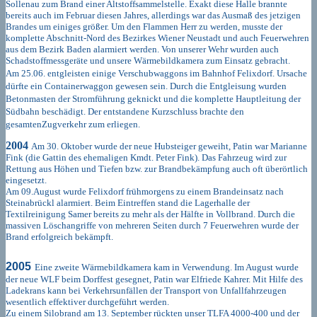
Sollenau zum Brand einer Altstoffsammelstelle. Exakt diese Halle brannte
bereits auch im Februar diesen Jahres, allerdings war das Ausmaß des jetzigen
Brandes um einiges größer. Um den Flammen Herr zu werden, musste der
komplette Abschnitt-Nord des Bezirkes Wiener Neustadt und auch Feuerwehren
aus dem Bezirk Baden alarmiert werden. Von unserer Wehr wurden auch
Schadstoffmessgeräte und unsere Wärmebildkamera zum Einsatz gebracht.
Am 25.06. entgleisten einige Verschubwaggons im Bahnhof Felixdorf. Ursache
dürfte ein Containerwaggon gewesen sein. Durch die Entgleisung wurden
Betonmasten der Stromführung geknickt und die komplette Hauptleitung der
Südbahn beschädigt. Der entstandene Kurzschluss brachte den
gesamtenZugverkehr zum erliegen.
2004
Am 30. Oktober wurde der neue Hubsteiger geweiht, Patin war Marianne
Fink (die Gattin des ehemaligen Kmdt. Peter Fink). Das Fahrzeug wird zur
Rettung aus Höhen und Tiefen bzw. zur Brandbekämpfung auch oft überörtlich
eingesetzt.
Am 09.August wurde Felixdorf frühmorgens zu einem Brandeinsatz nach
Steinabrückl alarmiert. Beim Eintreffen stand die Lagerhalle der
Textilreinigung Samer bereits zu mehr als der Hälfte in Vollbrand. Durch die
massiven Löschangriffe von mehreren Seiten durch 7 Feuerwehren wurde der
Brand erfolgreich bekämpft.
2005
Eine zweite Wärmebildkamera kam in Verwendung. Im August wurde
der neue WLF beim Dorffest gesegnet, Patin war Elfriede Kahrer. Mit Hilfe des
Ladekrans kann bei Verkehrsunfällen der Transport von Unfallfahrzeugen
wesentlich effektiver durchgeführt werden.
Zu einem Silobrand am 13. September rückten unser TLFA 4000-400 und der