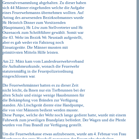
Generalversammlung abgehalten. Zu dieser haben
sich 44 Männer eingefunden welche die Aufgabe
eines Feuerwehrmanns übernehmen wollten. Auf
Antrag des anwesenden Bezirksobmannes wurde
Hr. Heinrich Dinner zum Vorsitzenden
(Hauptmann), Hr. Löw zum Stellvertreter und Hr.
Oszenacek zum Schriftführer gewählt. Somit war
die 43. Wehr im Bezirk Wr. Neustadt aufgestellt,
aber es gab weder ein Fahrzeug noch
Einsatzgeräte. Die Männer mussten mit
primitivsten Mitteln Hilfe leisten.
Am 22. März kam vom Landesfeuerwehrverband
die Aufnahmeurkunde, wonach die Feuerwehr
statutenmäßig in die Feuerpolizeiordnung
eingeschlossen war.
Die Feuerwehrmänner hatten es zu dieser Zeit
nicht leicht, da Ihnen nur ein Tiefbrunnen bei der
alten Schule und einige wenige Hausbrunnen für
die Bekämpfung von Bränden zur Verfügung
standen. Als Löschgerät diente eine Handpumpe,
die von vier Männern bedient werden musste.
Diese Pumpe, welche der Wehr noch lange gedient hatte, wurde mit einem
Fuhrwerk zum jeweiligen Brandplatz befördert. Der Wagen und die Pferde
wurden von Frau Brandl zur Verfügung gestellt.
Um die Feuerwehrkasse etwas aufzubessern, wurde am 4. Februar von Frau
Hamberger der erste Hausball zugunsten der Feuerwehr abgehalten.