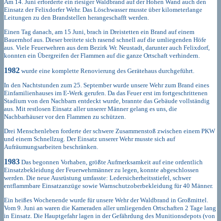
Am 14. Juni erforderte ein riesiger Waldbrand auf der Hohen Wand auch den
Einsatz der Felixdorfer Wehr. Das Löschwasser musste über kilometerlange
Leitungen zu den Brandstellen herangeschafft werden.
Einen Tag danach, am 15 Juni, brach in Dreistetten ein Brand auf einem
Bauernhof aus. Dieser breitete sich rasend schnell auf die umliegenden Höfe
aus. Viele Feuerwehren aus dem Bezirk Wr. Neustadt, darunter auch Felixdorf,
konnten ein Übergreifen der Flammen auf die ganze Ortschaft verhindern.
1982
wurde eine komplette Renovierung des Gerätehaus durchgeführt.
In den Nachtstunden zum 25. September wurde unsere Wehr zum Brand eines
Einfamilienhauses im E-Werk gerufen. Da das Feuer erst im fortgeschrittenen
Stadium von den Nachbarn entdeckt wurde, brannte das Gebäude vollständig
aus. Mit restlosen Einsatz aller unserer Männer gelang es uns, die
Nachbarhäuser vor den Flammen zu schützen.
Drei Menschenleben forderte der schwere Zusammenstoß zwischen einem PKW
und einem Schnellzug. Der Einsatz unserer Wehr musste sich auf
Aufräumungsarbeiten beschränken.
1983
Das begonnen Vorhaben, größte Aufmerksamkeit auf eine ordentlich
Einsatzbekleidung der Feuerwehrmänner zu legen, konnte abgeschlossen
werden. Die neue Ausrüstung umfasste: Ledersicherheitsstiefel, schwer
entflammbare Einsatzanzüge sowie Warnschutzoberbekleidung für 40 Männer.
Ein heißes Wochenende wurde für unsere Wehr der Waldbrand in Großmittel.
Vom 9. Juni an waren die Kameraden aller umliegenden Ortschaften 2 Tage lang
in Einsatz. Die Hauptgefahr lagen in der Gefährdung des Munitionsdepots (von