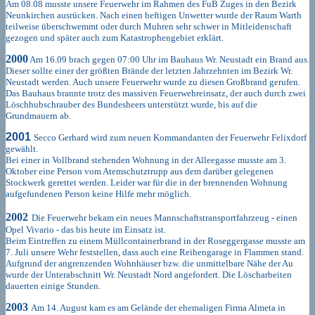
Am 08.08 musste unsere Feuerwehr im Rahmen des FuB Zuges in den Bezirk
Neunkirchen ausrücken. Nach einen heftigen Unwetter wurde der Raum Warth
teilweise überschwemmt oder durch Muhren sehr schwer in Mitleidenschaft
gezogen und später auch zum Katastrophengebiet erklärt.
2000
Am 16.09 brach gegen 07:00 Uhr im Bauhaus Wr. Neustadt ein Brand aus.
Dieser sollte einer der größten Brände der letzten Jahrzehnten im Bezirk Wr.
Neustadt werden. Auch unsere Feuerwehr wurde zu diesen Großbrand gerufen.
Das Bauhaus brannte trotz des massiven Feuerwehreinsatz, der auch durch zwei
Löschhubschrauber des Bundesheers unterstützt wurde, bis auf die
Grundmauern ab.
2001
Secco Gerhard wird zum neuen Kommandanten der Feuerwehr Felixdorf
gewählt.
Bei einer in Vollbrand stehenden Wohnung in der Alleegasse musste am 3.
Oktober eine Person vom Atemschutztrupp aus dem darüber gelegenen
Stockwerk gerettet werden. Leider war für die in der brennenden Wohnung
aufgefundenen Person keine Hilfe mehr möglich.
2002
Die Feuerwehr bekam ein neues Mannschaftstransportfahrzeug - einen
Opel Vivario - das bis heute im Einsatz ist.
Beim Eintreffen zu einem Müllcontainerbrand in der Roseggergasse musste am
7. Juli unsere Wehr feststellen, dass auch eine Reihengarage in Flammen stand.
Aufgrund der angrenzenden Wohnhäuser bzw. die unmittelbare Nähe der Au
wurde der Unterabschnitt Wr. Neustadt Nord angefordert. Die Löscharbeiten
dauerten einige Stunden.
2003
Am 14. August kam es am Gelände der ehemaligen Firma Almeta in