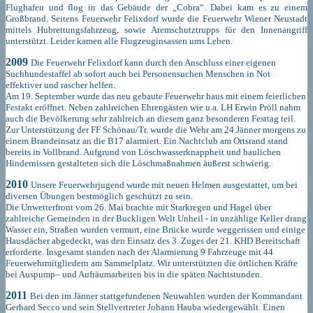
Flughafen und flog in das Gebäude der „Cobra“. Dabei kam es zu einem
Großbrand. Seitens Feuerwehr Felixdorf wurde die Feuerwehr Wiener Neustadt
mittels Hubrettungsfahrzeug, sowie Atemschutztrupps für den Innenangriff
unterstützt. Leider kamen alle Flugzeuginsassen ums Leben.
2009
Die Feuerwehr Felixdorf kann durch den Anschluss einer eigenen
Suchhundestaffel ab sofort auch bei Personensuchen Menschen in Not
effektiver und rascher helfen.
Am 19. September wurde das neu gebaute Feuerwehr haus mit einem feierlichen
Festakt eröffnet. Neben zahlreichen Ehrengästen wie u.a. LH Erwin Pröll nahm
auch die Bevölkerung sehr zahlreich an diesem ganz besonderen Festtag teil.
Zur Unterstützung der FF Schönau/Tr. wurde die Wehr am 24.Jänner morgens zu
einem Brandeinsatz an die B17 alarmiert. Ein Nachtclub am Ortsrand stand
bereits in Vollbrand. Aufgrund von Löschwasserknappheit und baulichen
Hindernissen gestalteten sich die Löschmaßnahmen äußerst schwierig.
2010
Unsere Feuerwehrjugend wurde mit neuen Helmen ausgestattet, um bei
diversen Übungen bestmöglich geschützt zu sein.
Die Unwetterfront vom 26. Mai brachte mit Starkregen und Hagel über
zahlreiche Gemeinden in der Buckligen Welt Unheil - in unzählige Keller drang
Wasser ein, Straßen wurden vermurt, eine Brücke wurde weggerissen und einige
Hausdächer abgedeckt, was den Einsatz des 3. Zuges der 21. KHD Bereitschaft
erforderte. Insgesamt standen nach der Alarmierung 9 Fahrzeuge mit 44
Feuerwehrmitgliedern am Sammelplatz. Wir unterstützten die örtlichen Kräfte
bei Auspump– und Aufräumarbeiten bis in die späten Nachtstunden.
2011
Bei den im Jänner stattgefundenen Neuwahlen wurden der Kommandant
Gerhard Secco und sein Stellvertreter Johann Hauba wiedergewählt. Einen