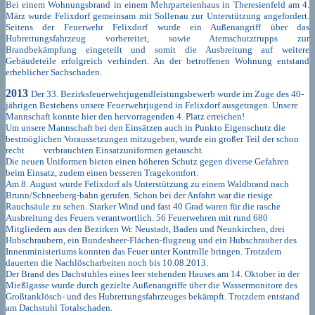
Bei einem Wohnungsbrand in einem Mehrparteienhaus in Theresienfeld am 4.
März wurde Felixdorf gemeinsam mit Sollenau zur Unterstützung angefordert.
Seitens der Feuerwehr Felixdorf wurde ein Außenangriff über das
Hubrettungsfahrzeug vorbereitet, sowie Atemschutztrupps zur
Brandbekämpfung eingeteilt und somit die Ausbreitung auf weitere
Gebäudeteile erfolgreich verhindert. An der betroffenen Wohnung entstand
erheblicher Sachschaden.
2013
Der 33. Bezirksfeuerwehrjugendleistungsbewerb wurde im Zuge des 40-
jährigen Bestehens unsere Feuerwehrjugend in Felixdorf ausgetragen. Unsere
Mannschaft konnte hier den hervorragenden 4. Platz erreichen!
Um unsere Mannschaft bei den Einsätzen auch in Punkto Eigenschutz die
bestmöglichen Voraussetzungen mitzugeben, wurde ein großer Teil der schon
recht verbrauchten Einsatzuniformen getauscht.
Die neuen Uniformen bieten einen höheren Schutz gegen diverse Gefahren
beim Einsatz, zudem einen besseren Tragekomfort.
Am 8. August wurde Felixdorf als Unterstützung zu einem Waldbrand nach
Brunn/Schneeberg-bahn gerufen. Schon bei der Anfahrt war die riesige
Rauchsäule zu sehen. Starker Wind und fast 40 Grad waren für die rasche
Ausbreitung des Feuers verantwortlich. 56 Feuerwehren mit rund 680
Mitgliedern aus den Bezirken Wr. Neustadt, Baden und Neunkirchen, drei
Hubschraubern, ein Bundesheer-Flächen-flugzeug und ein Hubschrauber des
Innenministeriums konnten das Feuer unter Kontrolle bringen. Trotzdem
dauerten die Nachlöscharbeiten noch bis 10.08.2013.
Der Brand des Dachstuhles eines leer stehenden Hauses am 14. Oktober in der
Mießlgasse wurde durch gezielte Außenangriffe über die Wassermonitore des
Großtanklösch- und des Hubrettungsfahrzeuges bekämpft. Trotzdem entstand
am Dachstuhl Totalschaden.