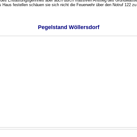
en des Entlastungsgerinnes aber auch durch massiven Anstieg des Grundwasser
res Haus festellen schäuen sie sich nicht die Feuerwehr über den Notruf 122 zu
Pegelstand Wöllersdorf