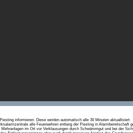
Piesting informieren. Diese werden automatisch alle 30 Minuten aktuallisiert.
rksalarmzentrale alle Feuerwehren entlang der Piesting in Alarmbereitschaft g
er Wehranlagen im Ort vor Verklausungen durch Schwämmgut und bei der Sic