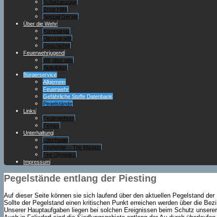
Schutzanzüge
Erste Hilfe
Spezial Geräte
Über die Wehr
Kommando
Dienstgrade
Geschichte
Feuerwehrjugend
Wir über uns
Aktivitäten
Bürgerservice
Allgemein
Feuerwehr
Gefährliche Stoffe Datenbank
Pegelstände
Links
Feuerwehren
Firmen
Unterhaltung
Löschspiel
Firefighter – The Mission
Fire Olympics
Impressum
Pegelstände entlang der Piesting
Auf dieser Seite können sie sich laufend über den aktuellen Pegelstand der 
Sollte der Pegelstand einen kritischen Punkt erreichen werden über die Bezi
Unserer Hauptaufgaben liegen bei solchen Ereignissen beim Schutz unser