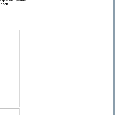
spiegels gefärdet.
 rufen.