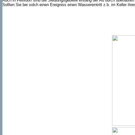
Auch in Felixdorf sind die Siedlungsgebiete entlang der Au durch überlauf
Sollten Sie bei solch einen Ereigniss einen Wassereintritt z.b. im Keller ih