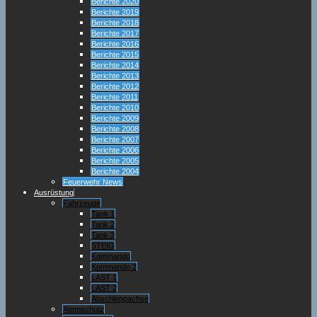
Berichte 2020
Berichte 2019
Berichte 2018
Berichte 2017
Berichte 2016
Berichte 2015
Berichte 2014
Berichte 2013
Berichte 2012
Berichte 2011
Berichte 2010
Berichte 2009
Berichte 2008
Berichte 2007
Berichte 2006
Berichte 2005
Berichte 2004
Feuerwehr News
Ausrüstung
Fahrzeuge
Tank 1
Tank 2
Tank 3
STEIG
Kommando
Kommando 2
LAST 1
LAST 2
Abschleppachse
Atemschutz