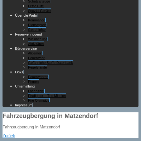
Schutzanzüge
Erste Hilfe
Spezial Geräte
Über die Wehr
Kommando
Dienstgrade
Geschichte
Feuerwehrjugend
Wir über uns
Aktivitäten
Bürgerservice
Allgemein
Feuerwehr
Gefährliche Stoffe Datenbank
Pegelstände
Links
Feuerwehren
Firmen
Unterhaltung
Löschspiel
Firefighter – The Mission
Fire Olympics
Impressum
Fahrzeugbergung in Matzendorf
Fahrzeugbergung in Matzendorf
Zurück