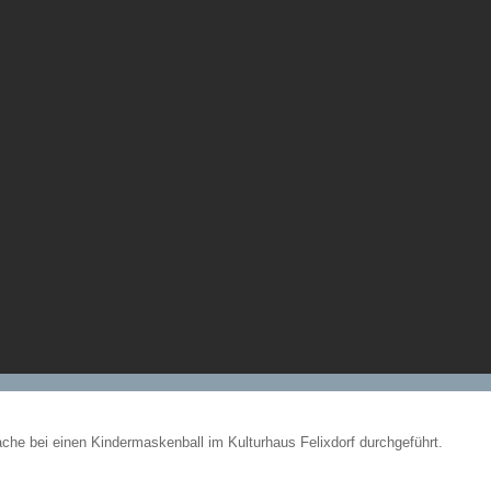
che bei einen Kindermaskenball im Kulturhaus Felixdorf durchgeführt.