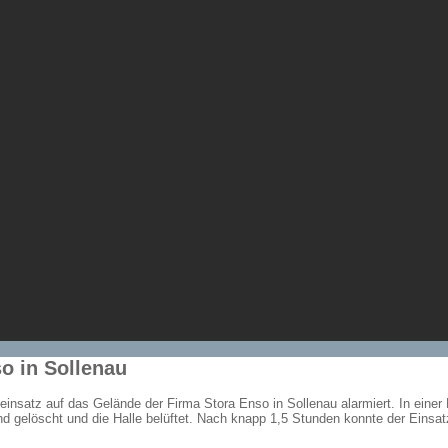
o in Sollenau
insatz auf das Gelände der Firma Stora Enso in Sollenau alarmiert. In eine
d gelöscht und die Halle belüftet. Nach knapp 1,5 Stunden konnte der Einsa