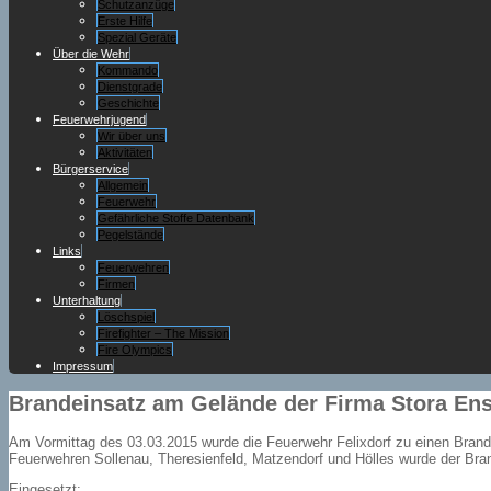
Schutzanzüge
Erste Hilfe
Spezial Geräte
Über die Wehr
Kommando
Dienstgrade
Geschichte
Feuerwehrjugend
Wir über uns
Aktivitäten
Bürgerservice
Allgemein
Feuerwehr
Gefährliche Stoffe Datenbank
Pegelstände
Links
Feuerwehren
Firmen
Unterhaltung
Löschspiel
Firefighter – The Mission
Fire Olympics
Impressum
Brandeinsatz am Gelände der Firma Stora Ens
Am Vormittag des 03.03.2015 wurde die Feuerwehr Felixdorf zu einen Brande
Feuerwehren Sollenau, Theresienfeld, Matzendorf und Hölles wurde der Bran
Eingesetzt: