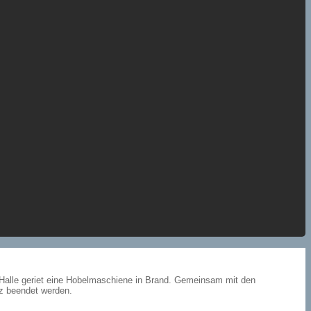
r Halle geriet eine Hobelmaschiene in Brand. Gemeinsam mit den
tz beendet werden.