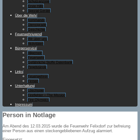
Schutzanzüge
Erste Hilfe
Spezial Geräte
Über die Wehr
Kommando
Dienstgrade
Geschichte
Feuerwehrjugend
Wir über uns
Aktivitäten
Bürgerservice
Allgemein
Feuerwehr
Gefährliche Stoffe Datenbank
Pegelstände
Links
Feuerwehren
Firmen
Unterhaltung
Löschspiel
Firefighter – The Mission
Fire Olympics
Impressum
Person in Notlage
Am Abend des 12.03.2015 wurde die Feuerwehr Felixdorf zur befreiung
einer Person aus einen steckengebliebenen Aufzug alarmiert.
Eingesetzt: