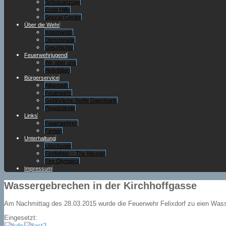
Schutzanzüge
Erste Hilfe
Spezial Geräte
Über die Wehr
Kommando
Dienstgrade
Geschichte
Feuerwehrjugend
Wir über uns
Aktivitäten
Bürgerservice
Allgemein
Feuerwehr
Gefährliche Stoffe Datenbank
Pegelstände
Links
Feuerwehren
Firmen
Unterhaltung
Löschspiel
Firefighter – The Mission
Fire Olympics
Impressum
Wassergebrechen in der Kirchhoffgasse
Am Nachmittag des 28.03.2015 wurde die Feuerwehr Felixdorf zu eien Wasse
Eingesetzt: