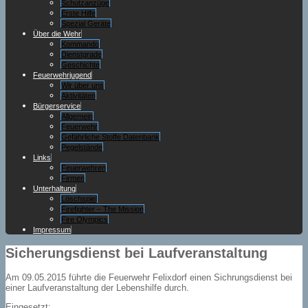
Schutzanzüge
Erste Hilfe
Spezial Geräte
Über die Wehr
Kommando
Dienstgrade
Geschichte
Feuerwehrjugend
Wir über uns
Aktivitäten
Bürgerservice
Allgemein
Feuerwehr
Gefährliche Stoffe Datenbank
Pegelstände
Links
Feuerwehren
Firmen
Unterhaltung
Löschspiel
Firefighter – The Mission
Fire Olympics
Impressum
Sicherungsdienst bei Laufveranstaltung
Am 09.05.2015 führte die Feuerwehr Felixdorf einen Sichrungsdienst bei
einer Laufveranstaltung der Lebenshilfe durch.
Eingesetzt: