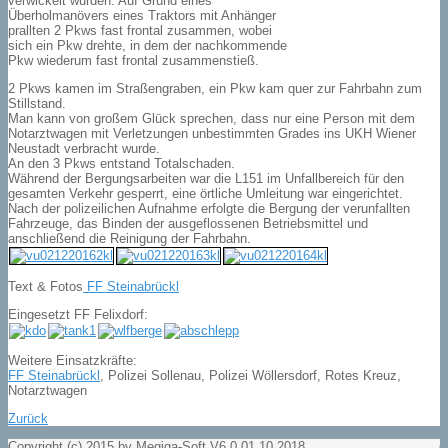
verwickelt wurden. Auf Grund eines
Überholmanövers eines Traktors mit Anhänger
prallten 2 Pkws fast frontal zusammen, wobei
sich ein Pkw drehte, in dem der nachkommende
Pkw wiederum fast frontal zusammenstieß.
2 Pkws kamen im Straßengraben, ein Pkw kam quer zur Fahrbahn zum
Stillstand.
Man kann von großem Glück sprechen, dass nur eine Person mit dem
Notarztwagen mit Verletzungen unbestimmten Grades ins UKH Wiener
Neustadt verbracht wurde.
An den 3 Pkws entstand Totalschaden.
Während der Bergungsarbeiten war die L151 im Unfallbereich für den
gesamten Verkehr gesperrt, eine örtliche Umleitung war eingerichtet.
Nach der polizeilichen Aufnahme erfolgte die Bergung der verunfallten
Fahrzeuge, das Binden der ausgeflossenen Betriebsmittel und
anschließend die Reinigung der Fahrbahn.
Text & Fotos
FF Steinabrückl
Eingesetzt FF Felixdorf:
Weitere Einsatzkräfte:
FF Steinabrückl
, Polizei Sollenau, Polizei Wöllersdorf, Rotes Kreuz,
Notarztwagen
Zurück
Copyright (c) 2015 by Megiga-Soft V6.0 01.10.2018