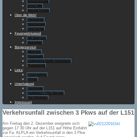
Schutzanzüge
Erste Hilfe
Spezial Geräte
Über die Wehr
Kommando
Dienstgrade
Geschichte
Feuerwehrjugend
Wir über uns
Aktivitäten
Bürgerservice
Allgemein
Feuerwehr
Gefährliche Stoffe Datenbank
Pegelstände
Links
Feuerwehren
Firmen
Unterhaltung
Löschspiel
Firefighter – The Mission
Fire Olympics
Impressum
Verkehrsunfall zwischen 3 Pkws auf der L151
Am Freitag den 2. Dezember ereignete sich
gegen 17:30 Uhr auf der L151 auf Höhe Einfahrt
zur Fa. ALPLA ein Verkehrsunfall in den 3 Pkw