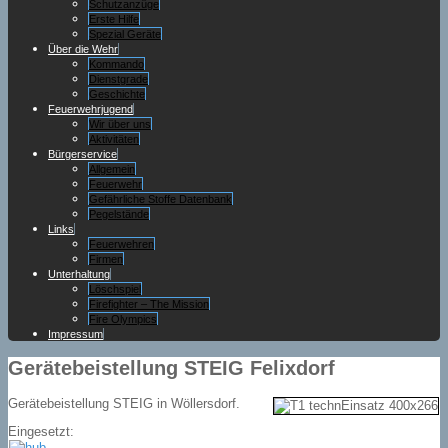
Schutzanzüge
Erste Hilfe
Spezial Geräte
Über die Wehr
Kommando
Dienstgrade
Geschichte
Feuerwehrjugend
Wir über uns
Aktivitäten
Bürgerservice
Allgemein
Feuerwehr
Gefährliche Stoffe Datenbank
Pegelstände
Links
Feuerwehren
Firmen
Unterhaltung
Löschspiel
Firefighter – The Mission
Fire Olympics
Impressum
Gerätebeistellung STEIG Felixdorf
Gerätebeistellung STEIG in Wöllersdorf.
Eingesetzt: