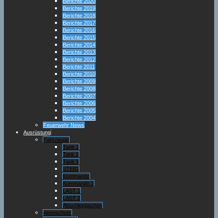
Berichte 2020
Berichte 2019
Berichte 2018
Berichte 2017
Berichte 2016
Berichte 2015
Berichte 2014
Berichte 2013
Berichte 2012
Berichte 2011
Berichte 2010
Berichte 2009
Berichte 2008
Berichte 2007
Berichte 2006
Berichte 2005
Berichte 2004
Feuerwehr News
Ausrüstung
Fahrzeuge
Tank 1
Tank 2
Tank 3
STEIG
Kommando
Kommando 2
LAST 1
LAST 2
Abschleppachse
Atemschutz