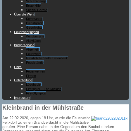
Schutzanzüge
Erste Hilfe
Spezial Geräte
Über die Wehr
Kommando
Dienstgrade
Geschichte
Feuerwehrjugend
Wir über uns
Aktivitäten
Bürgerservice
Allgemein
Feuerwehr
Gefährliche Stoffe Datenbank
Pegelstände
Links
Feuerwehren
Firmen
Unterhaltung
Löschspiel
Firefighter – The Mission
Fire Olympics
Impressum
Kleinbrand in der Mühlstraße
Am 22.02.2020, gegen 18 Uhr, wurde die Feuerwehr
Felixdorf zu einen Brandverdacht in die Mühlstraße
gerufen. Eine Person nahm in der Gegend um den Bauhof starken