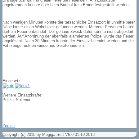
Brandgeruch wahr und alarmierte die Feuerwehr. Am Einsatzort
angekommen konnte aber beim Bauhof kein Brand festgestellt werden.
Nach wenigen Minuten konnte der tatsächliche Einsatzort in unmittelbarer
Nähe hinter einen Wohnblock gefunden werden. Mehrere Personen hatten
dort ein Feuer entzündet. Der genaue Zweck dafür konnte nicht abgeklärt
werden. Auf Anordnung der ebenfalls alarmierten Polizei wurde das Feuer
abgelöscht. Nach 30 Minuten konnte der Einsatz beendet werden und die
Fahrzeuge rückten wieder ins Gerätehaus ein.
Eingesetzt:
Weitere Einsatzkräfte:
Polizei Sollenau
Zurück
Copyright (c) 2015 by Megiga-Soft V6.0 01.10.2018