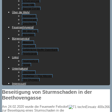
Schutzanzüge
Erste Hilfe
Spezial Geräte
Über die Wehr
Kommando
Dienstgrade
Geschichte
Feuerwehrjugend
Wir über uns
Aktivitäten
Bürgerservice
Allgemein
Feuerwehr
Gefährliche Stoffe Datenbank
Pegelstände
Links
Feuerwehren
Firmen
Unterhaltung
Löschspiel
Firefighter – The Mission
Fire Olympics
Impressum
Beseitigung von Sturmschaden in der
Beethovengasse
Am 24.02.2020 wurde die Feuerwehr Felixdorf
zur Beseitigung eines Sturmschaden in die