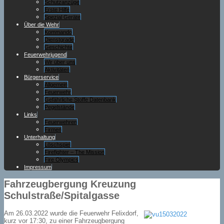
Schutzanzüge
Erste Hilfe
Spezial Geräte
Über die Wehr
Kommando
Dienstgrade
Geschichte
Feuerwehrjugend
Wir über uns
Aktivitäten
Bürgerservice
Allgemein
Feuerwehr
Gefährliche Stoffe Datenbank
Pegelstände
Links
Feuerwehren
Firmen
Unterhaltung
Löschspiel
Firefighter – The Mission
Fire Olympics
Impressum
Fahrzeugbergung Kreuzung
Schulstraße/Spitalgasse
Am 26.03.2022 wurde die Feuerwehr Felixdorf,
kurz vor 17:30, zu einer Fahrzeugbergung