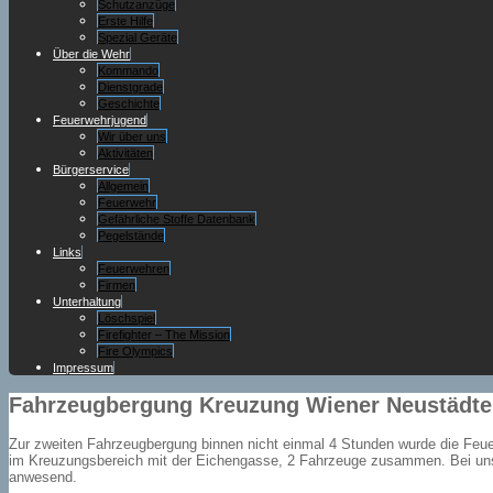
Schutzanzüge
Erste Hilfe
Spezial Geräte
Über die Wehr
Kommando
Dienstgrade
Geschichte
Feuerwehrjugend
Wir über uns
Aktivitäten
Bürgerservice
Allgemein
Feuerwehr
Gefährliche Stoffe Datenbank
Pegelstände
Links
Feuerwehren
Firmen
Unterhaltung
Löschspiel
Firefighter – The Mission
Fire Olympics
Impressum
Fahrzeugbergung Kreuzung Wiener Neustädter
Zur zweiten Fahrzeugbergung binnen nicht einmal 4 Stunden wurde die Feue
im Kreuzungsbereich mit der Eichengasse, 2 Fahrzeuge zusammen. Bei unser
anwesend.