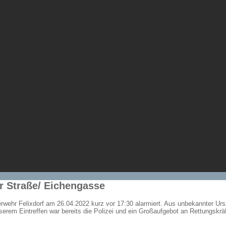
 Straße/ Eichengasse
rwehr Felixdorf am 26.04.2022 kurz vor 17:30 alarmiert. Aus unbekannter Urs
em Eintreffen war bereits die Polizei und ein Großaufgebot an Rettungskräf