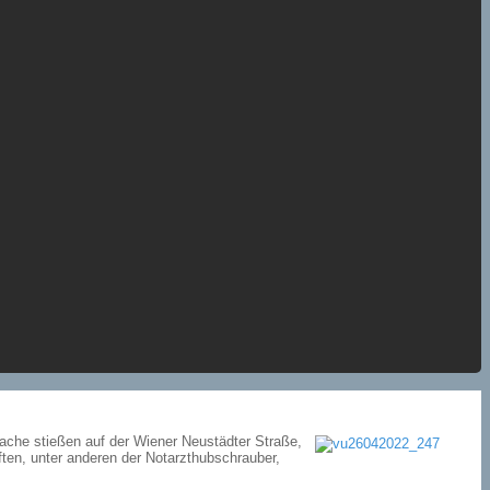
ache stießen auf der Wiener Neustädter Straße,
ten, unter anderen der Notarzthubschrauber,