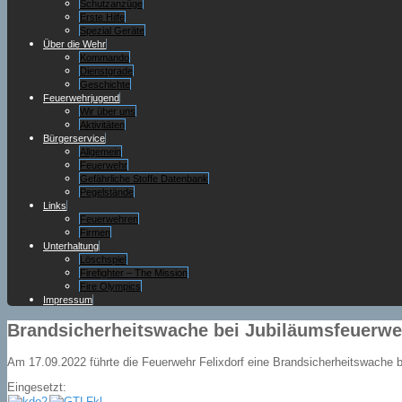
Schutzanzüge
Erste Hilfe
Spezial Geräte
Über die Wehr
Kommando
Dienstgrade
Geschichte
Feuerwehrjugend
Wir über uns
Aktivitäten
Bürgerservice
Allgemein
Feuerwehr
Gefährliche Stoffe Datenbank
Pegelstände
Links
Feuerwehren
Firmen
Unterhaltung
Löschspiel
Firefighter – The Mission
Fire Olympics
Impressum
Brandsicherheitswache bei Jubiläumsfeuerwe
Am 17.09.2022 führte die Feuerwehr Felixdorf eine Brandsicherheitswache 
Eingesetzt: