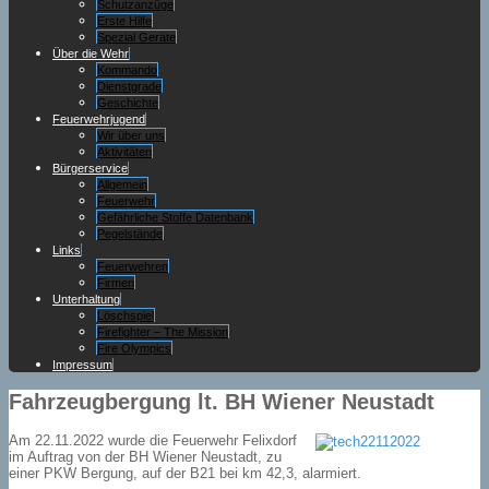
Schutzanzüge
Erste Hilfe
Spezial Geräte
Über die Wehr
Kommando
Dienstgrade
Geschichte
Feuerwehrjugend
Wir über uns
Aktivitäten
Bürgerservice
Allgemein
Feuerwehr
Gefährliche Stoffe Datenbank
Pegelstände
Links
Feuerwehren
Firmen
Unterhaltung
Löschspiel
Firefighter – The Mission
Fire Olympics
Impressum
Fahrzeugbergung lt. BH Wiener Neustadt
Am 22.11.2022 wurde die Feuerwehr Felixdorf
im Auftrag von der BH Wiener Neustadt, zu
einer PKW Bergung, auf der B21 bei km 42,3, alarmiert.