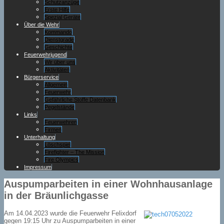
Schutzanzüge
Erste Hilfe
Spezial Geräte
Über die Wehr
Kommando
Dienstgrade
Geschichte
Feuerwehrjugend
Wir über uns
Aktivitäten
Bürgerservice
Allgemein
Feuerwehr
Gefährliche Stoffe Datenbank
Pegelstände
Links
Feuerwehren
Firmen
Unterhaltung
Löschspiel
Firefighter – The Mission
Fire Olympics
Impressum
Auspumparbeiten in einer Wohnhausanlage
in der Bräunlichgasse
Am 14.04.2023 wurde die Feuerwehr Felixdorf
gegen 19:15 Uhr zu Auspumparbeiten in einer