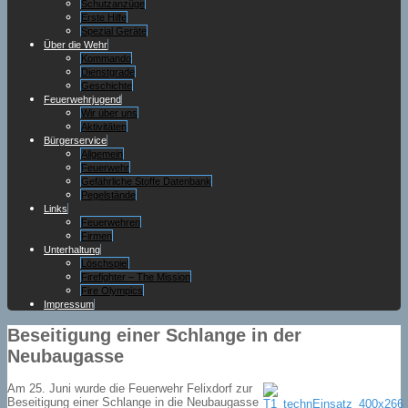
Schutzanzüge
Erste Hilfe
Spezial Geräte
Über die Wehr
Kommando
Dienstgrade
Geschichte
Feuerwehrjugend
Wir über uns
Aktivitäten
Bürgerservice
Allgemein
Feuerwehr
Gefährliche Stoffe Datenbank
Pegelstände
Links
Feuerwehren
Firmen
Unterhaltung
Löschspiel
Firefighter – The Mission
Fire Olympics
Impressum
Beseitigung einer Schlange in der
Neubaugasse
Am 25. Juni wurde die Feuerwehr Felixdorf zur
Beseitigung einer Schlange in die Neubaugasse