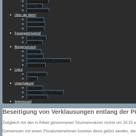
Schutzanzüge
Erste Hilfe
Spezial Geräte
Über die Wehr
Kommando
Dienstgrade
Geschichte
Feuerwehrjugend
Wir über uns
Aktivitäten
Bürgerservice
Allgemein
Feuerwehr
Gefährliche Stoffe Datenbank
Pegelstände
Links
Feuerwehren
Firmen
Unterhaltung
Löschspiel
Firefighter – The Mission
Fire Olympics
Impressum
Beseitigung von Verklausungen entlang der Pi
Zeitgleich mit den in Arbeit genommenen Sturmeinsätzen rückte um 10:15 e
Gemeinsam mit einem Privatunternehmen konnten diese gelöst werden, dami