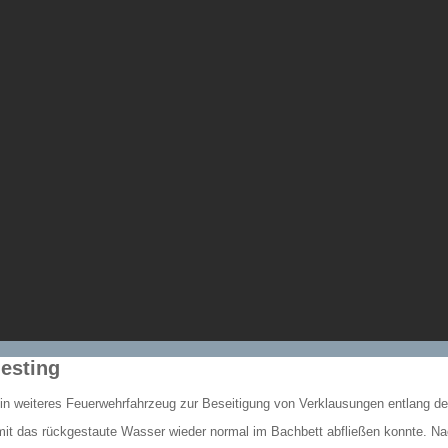
esting
in weiteres Feuerwehrfahrzeug zur Beseitigung von Verklausungen entlang der
t das rückgestaute Wasser wieder normal im Bachbett abfließen konnte. Nac