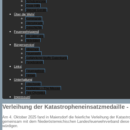
Schutzanzüge
Erste Hilfe
Spezial Geräte
Über die Wehr
Kommando
Dienstgrade
Geschichte
Feuerwehrjugend
Wir über uns
Aktivitäten
Bürgerservice
Allgemein
Feuerwehr
Gefährliche Stoffe Datenbank
Pegelstände
Links
Feuerwehren
Firmen
Unterhaltung
Löschspiel
Firefighter – The Mission
Fire Olympics
Impressum
Verleihung der Katastropheneinsatzmedaille 
Am 4. Oktober 2025 fand in Maiersdorf die feierliche Verleihung der Kata
gemeinsam mit dem Niederösterreichischen Landesfeuerwehrverband dies
würdigen.