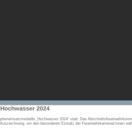
- Hochwasser 2024
stropheneinsatzmedaille „Hochwasser 2024“ statt. Das Abschnittsfeuerwehrkom
e Auszeichnung, um den besonderen Einsatz der Feuerwehrkamerad:innen w