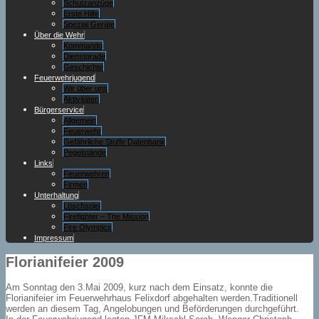
Schutzanzüge
Erste Hilfe
Spezial Geräte
Über die Wehr
Kommando
Dienstgrade
Geschichte
Feuerwehrjugend
Wir über uns
Aktivitäten
Bürgerservice
Allgemein
Feuerwehr
Gefährliche Stoffe Datenbank
Pegelstände
Links
Feuerwehren
Firmen
Unterhaltung
Löschspiel
Firefighter – The Mission
Fire Olympics
Impressum
Florianifeier 2009
Am Sonntag den 3.Mai 2009, kurz nach dem Einsatz, konnte die
Florianifeier im Feuerwehrhaus Felixdorf abgehalten werden.Traditionell
werden an diesem Tag, Angelobungen und Beförderungen durchgeführt.