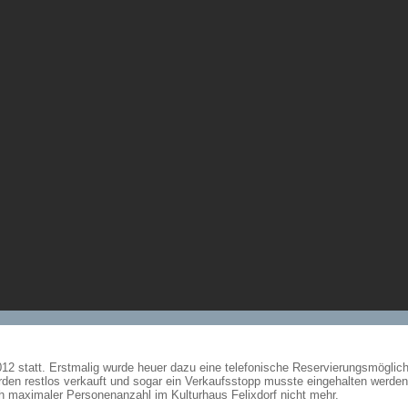
012 statt. Erstmalig wurde heuer dazu eine telefonische Reservierungsmöglic
 restlos verkauft und sogar ein Verkaufsstopp musste eingehalten werden. 
ich maximaler Personenanzahl im Kulturhaus Felixdorf nicht mehr.