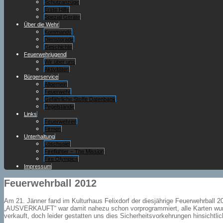
Schutzanzüge
Erste Hilfe
Spezial Geräte
Über die Wehr
Kommando
Dienstgrade
Geschichte
Feuerwehrjugend
Wir über uns
Aktivitäten
Bürgerservice
Allgemein
Feuerwehr
Gefährliche Stoffe Datenbank
Pegelstände
Links
Feuerwehren
Firmen
Unterhaltung
Löschspiel
Firefighter – The Mission
Fire Olympics
Impressum
Feuerwehrball 2012
Am 21. Jänner fand im Kulturhaus Felixdorf der diesjährige Feuerwehrball 2
„AUSVERKAUFT“ war damit nahezu schon vorprogrammiert, alle Karten wurden
verkauft, doch leider gestatten uns dies Sicherheitsvorkehrungen hinsichtl