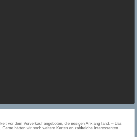
hkeit vor dem Vorverkauf angeboten, die riesigen Anklang fand. – Das
Gerne hätten wir noch weitere Karten an zahlreiche Interessenten