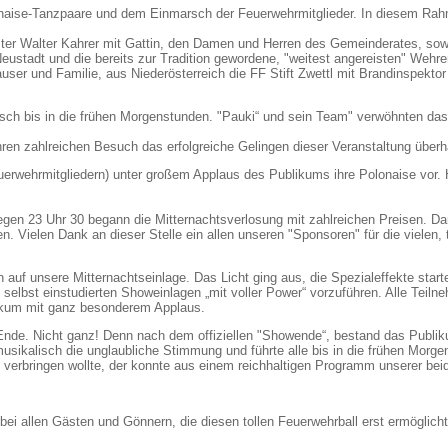
onaise-Tanzpaare und dem Einmarsch der Feuerwehrmitglieder. In diesem Rahm
ter Walter Kahrer mit Gattin, den Damen und Herren des Gemeinderates, sowie
Neustadt und die bereits zur Tradition gewordene, "weitest angereisten" Wehr
user und Familie, aus Niederösterreich die FF Stift Zwettl mit Brandinspekt
sch bis in die frühen Morgenstunden. "Pauki“ und sein Team" verwöhnten das
ren zahlreichen Besuch das erfolgreiche Gelingen dieser Veranstaltung überh
wehrmitgliedern) unter großem Applaus des Publikums ihre Polonaise vor. H
.
en 23 Uhr 30 begann die Mitternachtsverlosung mit zahlreichen Preisen. Daru
Vielen Dank an dieser Stelle ein allen unseren "Sponsoren" für die vielen, t
n auf unsere Mitternachtseinlage. Das Licht ging aus, die Spezialeffekte sta
 selbst einstudierten Showeinlagen „mit voller Power“ vorzuführen. Alle Teil
ikum mit ganz besonderem Applaus.
 Ende. Nicht ganz! Denn nach dem offiziellen "Showende“, bestand das Publ
sikalisch die unglaubliche Stimmung und führte alle bis in die frühen Morg
verbringen wollte, der konnte aus einem reichhaltigen Programm unserer bei
 bei allen Gästen und Gönnern, die diesen tollen Feuerwehrball erst ermöglich