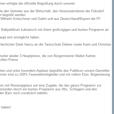
en erfolgte die offizielle Begrüßung durch unseren
 den Vertreter aus der Wirtschaft, den Vereinsobmänner der Felixdorf
en begrüßt werden.
or Wilhelm Kretschmer und Gattin und aus Deutschland/Bayern die FF
 Ballpublikum kulinarisch mit ihrem großzügigen und bunten Programm an
aupt erst ermöglicht haben.
erzlichen Dank hierzu an die Tanzschule Dobner sowie Karin und Christian
nter wieder 3 Hauptpreise, die von Bürgermeister Walter Kahrer,
ollen Preise.
rteten und unter tosendem Applaus begrüßte das Publikum unsere Darsteller.
nehmer sind zu 100% Feuerwehrmitglieder und mit vollem Elan, Begeisterung
ikum mit Riesenapplaus auf eine Zugabe, die das ganze Programm zur
enstunden durch ein buntes Programm aus Hits, Schlagern und den
den Bars noch zusätzlich wählen.
t haben!