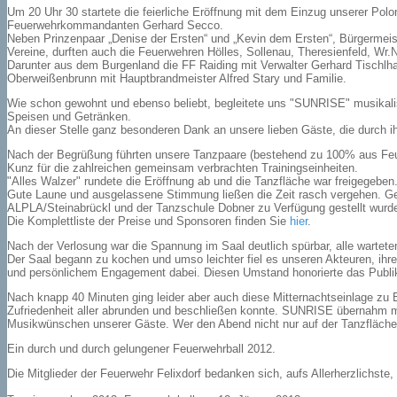
Um 20 Uhr 30 startete die feierliche Eröffnung mit dem Einzug unserer Pol
Feuerwehrkommandanten Gerhard Secco.
Neben Prinzenpaar „Denise der Ersten“ und „Kevin dem Ersten“, Bürgermeis
Vereine, durften auch die Feuerwehren Hölles, Sollenau, Theresienfeld, Wr.
Darunter aus dem Burgenland die FF Raiding mit Verwalter Gerhard Tischlha
Oberweißenbrunn mit Hauptbrandmeister Alfred Stary und Familie.
Wie schon gewohnt und ebenso beliebt, begleitete uns "SUNRISE" musikali
Speisen und Getränken.
An dieser Stelle ganz besonderen Dank an unsere lieben Gäste, die durch ih
Nach der Begrüßung führten unsere Tanzpaare (bestehend zu 100% aus Feuer
Kunz für die zahlreichen gemeinsam verbrachten Trainingseinheiten.
"Alles Walzer" rundete die Eröffnung ab und die Tanzfläche war freigegeben
Gute Laune und ausgelassene Stimmung ließen die Zeit rasch vergehen. Geg
ALPLA/Steinabrückl und der Tanzschule Dobner zu Verfügung gestellt wurden. 
Die Komplettliste der Preise und Sponsoren finden Sie
hier
.
Nach der Verlosung war die Spannung im Saal deutlich spürbar, alle wartete
Der Saal begann zu kochen und umso leichter fiel es unseren Akteuren, ihre
und persönlichem Engagement dabei. Diesen Umstand honorierte das Publ
Nach knapp 40 Minuten ging leider aber auch diese Mitternachtseinlage zu
Zufriedenheit aller abrunden und beschließen konnte. SUNRISE übernahm mu
Musikwünschen unserer Gäste. Wer den Abend nicht nur auf der Tanzfläche 
Ein durch und durch gelungener Feuerwehrball 2012.
Die Mitglieder der Feuerwehr Felixdorf bedanken sich, aufs Allerherzlichste,