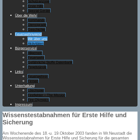
Schutzanzüge
Erste Hilfe
Spezial Geräte
Über die Wehr
Kommando
Dienstgrade
Geschichte
Feuerwehrjugend
Wir über uns
Aktivitäten
Bürgerservice
Allgemein
Feuerwehr
Gefährliche Stoffe Datenbank
Pegelstände
Links
Feuerwehren
Firmen
Unterhaltung
Löschspiel
Firefighter – The Mission
Fire Olympics
Impressum
Wissenstestabnahmen für Erste Hilfe und
Sicherung
Am Wochenende des 18.-u. 19.Oktober 2003 fanden in Wr.Neustadt die
Wissenstestabnahmen für Erste Hilfe und Sicherung für die gesamten