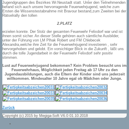
Jugendgruppen des Bezirkes Wr.Neustadt statt. Unter den Teilnehmenden
befand sich auch unsere hervorragende Feuerwehrjugend, welche zum
Ersten die Wissenstestabnahme mit Bravour bestand,zum Zweiten bei der
Rätselrally den tollen
2.PLATZ
erzielen konnte. Der Stolz der gesamten Feuerwehr Felixdorf war und ist
ihnen somit sicher. An dieser Stelle gehören auch sämtliche Ausbilder,
unter der Führung von LM Plhak Robert und FM Chlebecek
Alexandra,welche ihre Zeit für die Feuerwehrjugend investieren , sehr
hervorgehoben und gelobt. Ein vorsichtiger Blick in die Zukunft , läßt uns
durch die tolle Jugendarbeit in der Feuerwehr Felixdorf sehr positiv
stimmen.
Lust auf Feuerwehrjugend bekommen? Kein Problem besucht uns im
Feuerwehrhaus, Möglichkeit jeden Freitag ab 17 Uhr zu den
Jugendausbildungen, auch die Eltern der Kinder sind uns jederzeit
willkommen. Mindesalter 10 Jahre egal ob Mädchen oder Junge.
Zurück
Copyright (c) 2015 by Megiga-Soft V6.0 01.10.2018